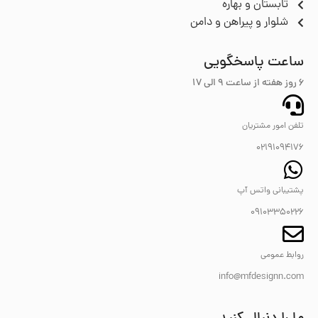
تابستان و بهاره
شلوار و پیراهن و دامن
ساعت پاسخگویی
6 روز هفته از ساعت ۹ الی 17
تلفن امور مشتریان
02191094176
پشتیبانی واتس آپ
09103350226
روابط عمومی
info@mfdesignn.com