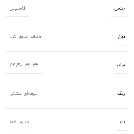
جنس
فاستونی
نوع
جلیقه
,
شلوار
,
کت
سایز
42
,
40
,
38
,
36
رنگ
سرمه‌ای
,
مشکی
قد
حدودا 107