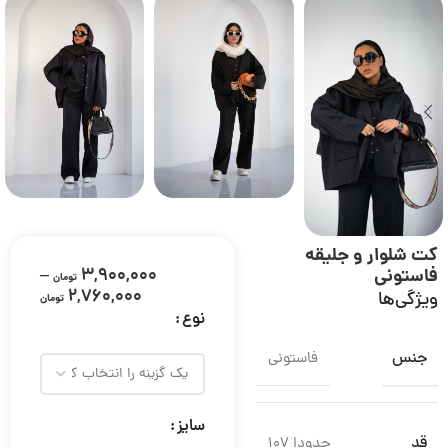
کت شلوار و جلیقه
فاستونی
3,900,000
–
تومان
2,760,000
ویژگی‌ها
تومان
نوع
جنس
فاستونی
سایز
قد
حدودا 107