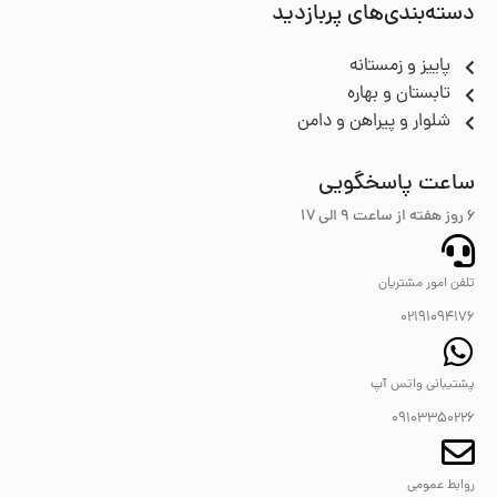
دسته‌بندی‌های پربازدید
پاییز و زمستانه
تابستان و بهاره
شلوار و پیراهن و دامن
ساعت پاسخگویی
6 روز هفته از ساعت ۹ الی 17
تلفن امور مشتریان
02191094176
پشتیبانی واتس آپ
09103350226
روابط عمومی