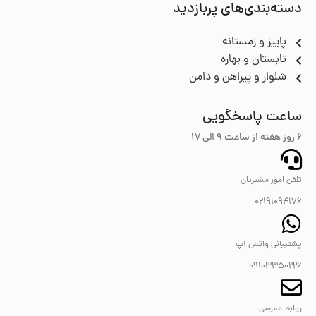
دسته‌بندی‌های پربازدید
پاییز و زمستانه
تابستان و بهاره
شلوار و پیراهن و دامن
ساعت پاسخگویی
6 روز هفته از ساعت ۹ الی 17
تلفن امور مشتریان
02191094176
پشتیبانی واتس آپ
09103350226
روابط عمومی