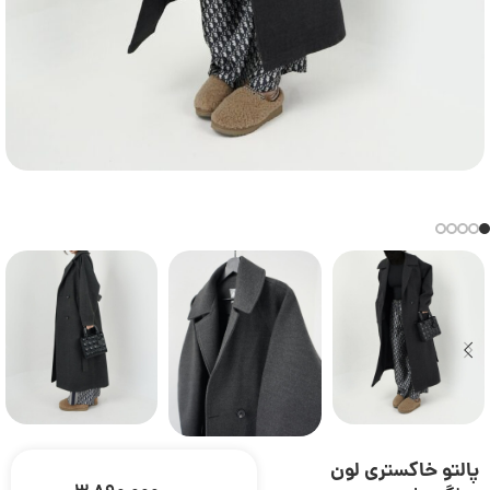
پالتو خاکستری لون