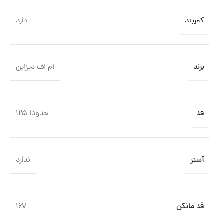
کمربند
دارد
برند
ام اف دیزاین
قد
حدودا ۱۲۵
آستر
ندارد
قد مانکن
167