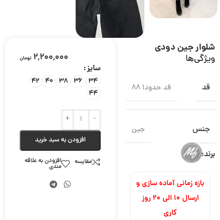
شلوار جین دودی
2,200,000
ویژگی‌ها
تومان
سایز
42
40
38
36
34
قد
قد حدودا 88
44
جنس
جین
افزودن به سبد خرید
برند:
افزودن به علاقه
مقایسه
مندی
بازه زمانی آماده سازی و
ارسال ۱۰ الی ۲۰ روز
کاری