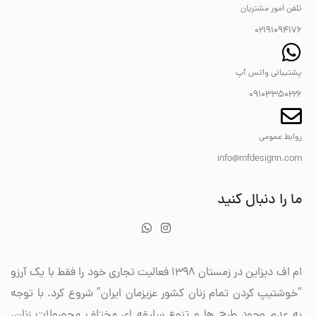
تلفن امور مشتریان
02191094176
پشتیبانی واتس آپ
09103350226
روابط عمومی
info@mfdesignn.com
ما را دنبال کنید
ام اف دیزاین در زمستان 1398 فعالیت تجاری خود را فقط با یک آرزو
“خوشتیپ کردن تمام زنان کشور عزیزمان ایران” شروع کرد. با توجه
به عدم وجود طرح ها و تنوع سلیقه ای مختلف محصولات زنان،