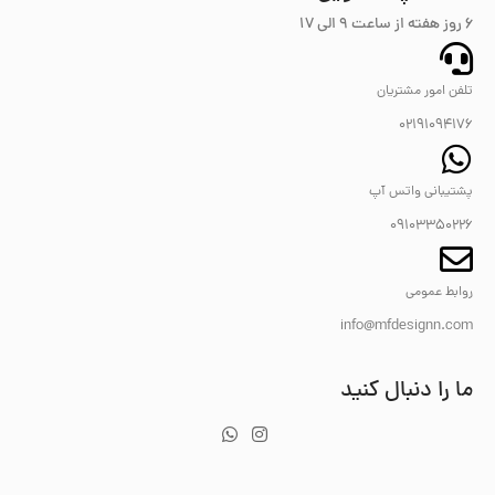
6 روز هفته از ساعت ۹ الی 17
تلفن امور مشتریان
02191094176
پشتیبانی واتس آپ
09103350226
روابط عمومی
info@mfdesignn.com
ما را دنبال کنید