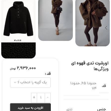
اورشرت تدی قهوه ای
2,936,000
ویژگی‌ها
تومان
قد
حدودا 65
,
حدودا
قد
۷۴
افزودن به سبد خرید
جنس
تدی