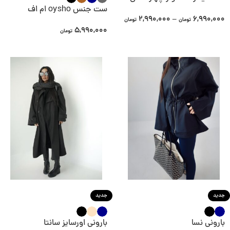
ست جنس oysho ام اف
2,990,000
–
6,990,000
تومان
تومان
5,990,000
تومان
جدید
جدید
بارونی نسا
بارونی اورسایز سانتا