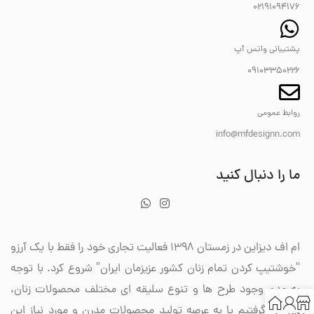
02191094176
پشتیبانی واتس آپ
09103350226
روابط عمومی
info@mfdesignn.com
ما را دنبال کنید
ام اف دیزاین در زمستان 1398 فعالیت تجاری خود را فقط با یک آرزو
“خوشتیپ کردن تمام زنان کشور عزیزمان ایران” شروع کرد. با توجه
به عدم وجود طرح ها و تنوع سلیقه ای مختلف محصولات زنان،
تصمیم گرفتیم پا به عرصه تولید محصولات مدرن و مورد نیاز این