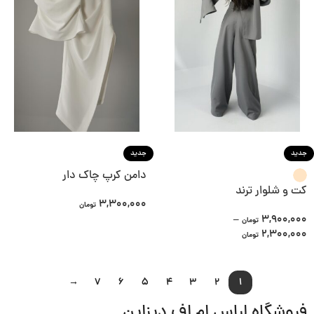
جدید
جدید
دامن کرپ چاک دار
کت و شلوار ترند
3,300,000
تومان
–
3,900,000
تومان
2,300,000
تومان
→
7
6
5
4
3
2
1
فروشگاه لباس ام اف دیزاین