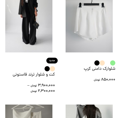
جدید
شلوارک دامنی کرپ
کت و شلوار ترند فاستونی
850,000
تومان
–
3,900,000
تومان
2,300,000
تومان