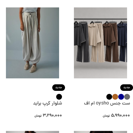
جدید
جدید
ست جنس oysho ام اف
شلوار کرپ براید
3,290,000
5,990,000
تومان
تومان