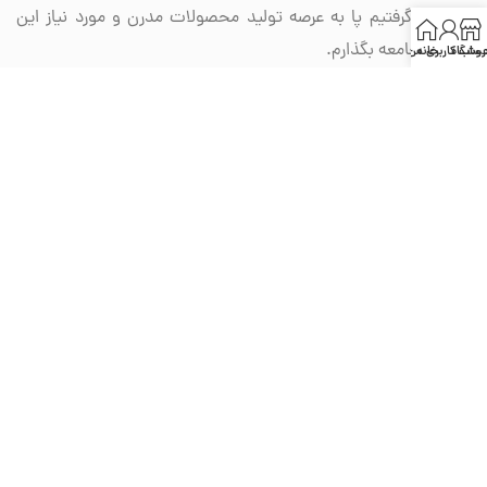
تصمیم گرفتیم پا به عرصه تولید محصولات مدرن و مورد نیاز این
قشر از جامعه بگذارم.
روشگاه
خانه
ساب کاربری من
بیشتر بخوانید
تمامی حقوق سایت برای ام اف دیزاین محفوظ است.
Copyright 2023 designn.com